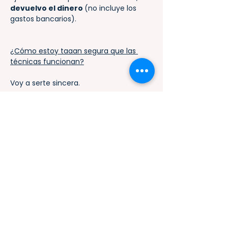
devuelvo el dinero 
(no incluye los 
gastos bancarios).
¿Cómo estoy taaan segura que las 
técnicas funcionan?
Voy a serte sincera.
Este curso nació de mi propia 
experiencia.
Lancé un infoproducto que vendí por 
email en una secuencia de nueve 
mensajes. Y pasó que la mayoría de 
las personas compraron en el correo 
donde combinaba las tres técnicas 
que enseño en este curso.
Sí, así de "raro".