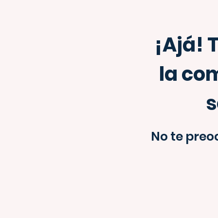
¡Ajá! 
la co
s
No te preo