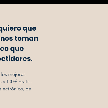
quiero que
ienes toman
veo que
petidores.
 los mejores
 y 100% gratis.
electrónico, de