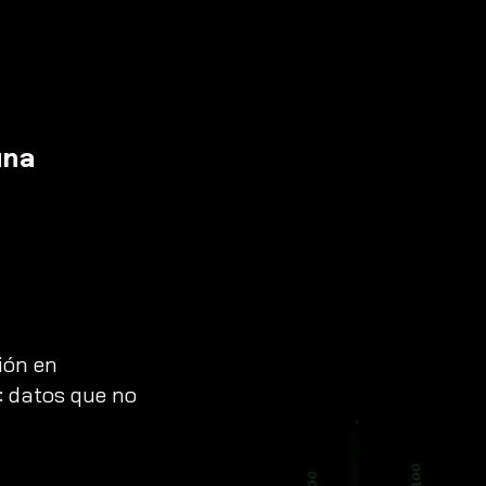
una
ión en
: datos que no