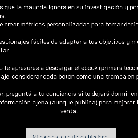
s que la mayoría ignora en su investigación y por
is.
e crear métricas personalizadas para tomar deci
espionajes fáciles de adaptar a tus objetivos y m
tar.
No te apresures a descargar el ebook (primera lec
naje: considerar cada botón como una trampa en p
r, preguntá a tu conciencia si te dejará dormir e
nformación ajena (aunque pública) para mejorar t
venta.
Mi conciencia no tiene objeciones