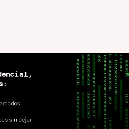
dencial,
s:
mercados
as sin dejar