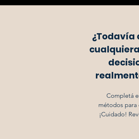
¿Todavía 
cualquiera
decisi
realmente
Completá el
métodos para e
¡Cuidado! Revi