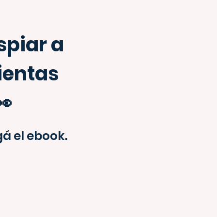
spiar a
ientas
👀
á el ebook.