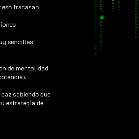
 eso fr
acasan
siones
uy sencillas
ción de mentalidad
otencia).
n paz sabiendo que
u estrategia de