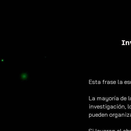
In
Esta frase la es
La mayoría de l
investigación, 
pueden organizar
Si leyeran el eb