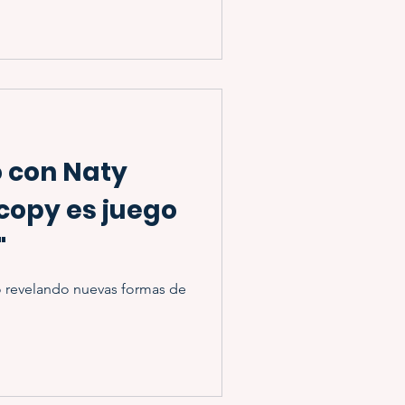
 con Naty
l copy es juego
"
ó revelando nuevas formas de