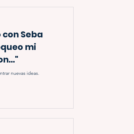
o con Seba
oqueo mi
n..."
ntrar nuevas ideas.