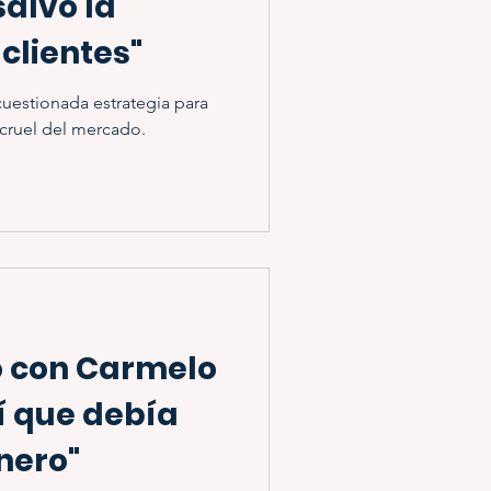
salvó la
 clientes"
uestionada estrategia para
cruel del mercado.
o con Carmelo
tí que debía
nero"